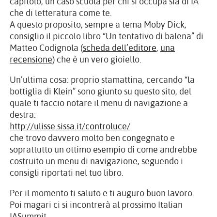
capitolo, un caso scuola per chi si occupa sia di IA
che di letteratura come te.
A questo proposito, sempre a tema Moby Dick,
consiglio il piccolo libro “Un tentativo di balena” di
Matteo Codignola (
scheda dell’editore
,
una
recensione
) che è un vero gioiello.
Un’ultima cosa: proprio stamattina, cercando “la
bottiglia di Klein” sono giunto su questo sito, del
quale ti faccio notare il menu di navigazione a
destra:
http://ulisse.sissa.it/controluce/
che trovo davvero molto ben congegnato e
soprattutto un ottimo esempio di come andrebbe
costruito un menu di navigazione, seguendo i
consigli riportati nel tuo libro.
Per il momento ti saluto e ti auguro buon lavoro.
Poi magari ci si incontrerà al prossimo Italian
IASummit.