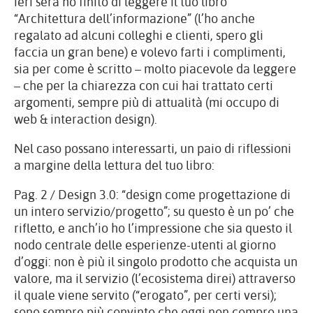
ieri sera ho finito di leggere il tuo libro
“Architettura dell’informazione” (l’ho anche
regalato ad alcuni colleghi e clienti, spero gli
faccia un gran bene) e volevo farti i complimenti,
sia per come è scritto – molto piacevole da leggere
– che per la chiarezza con cui hai trattato certi
argomenti, sempre più di attualità (mi occupo di
web & interaction design).
Nel caso possano interessarti, un paio di riflessioni
a margine della lettura del tuo libro:
Pag. 2 / Design 3.0: “design come progettazione di
un intero servizio/progetto”; su questo è un po’ che
rifletto, e anch’io ho l’impressione che sia questo il
nodo centrale delle esperienze-utenti al giorno
d’oggi: non è più il singolo prodotto che acquista un
valore, ma il servizio (l’ecosistema direi) attraverso
il quale viene servito (“erogato”, per certi versi);
sono sempre più convinto che oggi non compro una