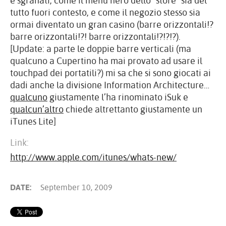
e sgranati, come il menu nero dello “store” sia del
tutto fuori contesto, e come il negozio stesso sia
ormai diventato un gran casino (barre orizzontali!?
barre orizzontali!?! barre orizzontali!?!?!?).
[Update: a parte le doppie barre verticali (ma
qualcuno a Cupertino ha mai provato ad usare il
touchpad dei portatili?) mi sa che si sono giocati ai
dadi anche la divisione Information Architecture…
qualcuno
giustamente l’ha rinominato iSuk e
qualcun’altro
chiede altrettanto giustamente un
iTunes Lite]
Link:
http://www.apple.com/itunes/whats-new/
DATE:
September 10, 2009