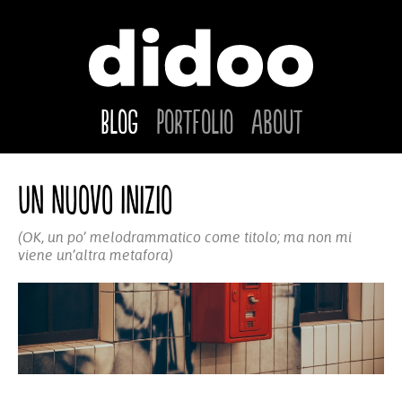
Blog
Portfolio
About
Un nuovo inizio
(OK, un po’ melodrammatico come titolo; ma non mi
viene un’altra metafora)